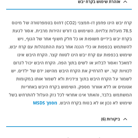
אזהרת שימוש בקרח יבש
קרח יבש הינו פחמן דו-חמצני (CO2) דחוס בטמפרטורה של מינוס
78.5 מעלות צלזיוס. השימוש בו דורש זהירות מרבית. אסור לגעת
בקרח יבש בידיים חשופות או כל חלק חשוף אחר של הגוף, ויש
להשתמש בכפפות או כלי הגנה אחר בעת ההתנהלות עם קרח יבש.
שימוש בכפפות עם קרח יבש הינו לטווח קצר. הקרח היבש אינו
למאכל ואסור לבלוע או לשים בתוך הפה. הקרח היבש יכול לגרום
לכוויות קור. יש להרחיק את הקרח היבש מהישג ידם של ילדים. יש
לשמור על הקרח היבש בתוך צידנית ולא לשמור אותו במקומות
אטומים או ללא אוורור מספק. השימוש בקרח היבש באחריות
המשתמש בלבד, והאתר אינו אחראי לכל נזק העלול להתרחש בשל
שימוש לא נכון או לא בטוח בקרח היבש.
מסמך MSDS
ביקורות (6)