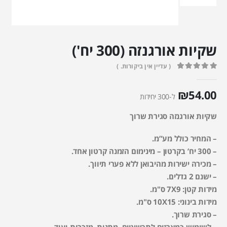
שקיות אורגנזה (300 יח')
( עדיין אין ביקורות. )
out of 5
0
₪
54.00
ל-300 יחידות
שקיות אורגנזה סגירת שרוך
– המחיר כולל מע”מ.
– 300 יח’ בקרטון – מינימום הזמנה קרטון אחד.
– מכירה ישירות מהיבואן ללא פערי תיווך.
– ישנם 2 גדלים.
מידות קטן: 7X9 ס"מ.
מידות בינוני: 10X15 ס"מ.
– סגירת שרוך.
– לשימוש כמארזים לתכשיטים, מתנות, מזכרות ועוד.