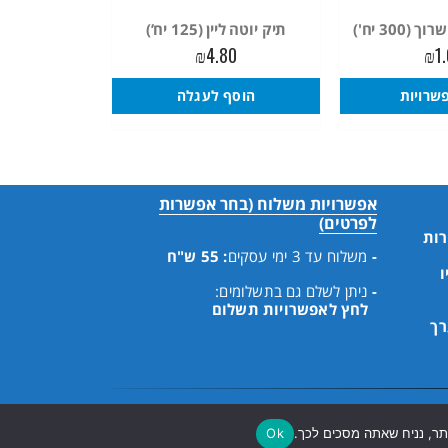
300 יח')
תיק יוטה ליין (125 יח’)
₪
4.80
₪
1
שרויות
הוסף לעגלה
אפשרויות משלוח (בחר אפשרות
לפרטים)
רות
-
משלוח עד 3 ימי עסקים
: 55 ש"ח
ו
-
ניתן לשלם גם בתשלומים:
לחץ לאפשרויות תשלום
רך
Ok