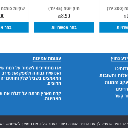
יח')
תיק יוטה (45 יח')
שקיות כותנה שרוך (
.00
₪
8.90
₪
רויות
בחר אפשרויות
בחר אפ
דע נחוץ
עצומת אמינות
אנו מתחייבים לשמור על רמת שי
דותינו
ואנושית גבוהה ולספק את מירב
לות ותשובות
המאמצים בשביל שלקוחותינו יהי
קב הזמנות
מרוצים.
ריכים
קרח הארץ חרתה על דגלה את ע
ר קשר
האמינות.