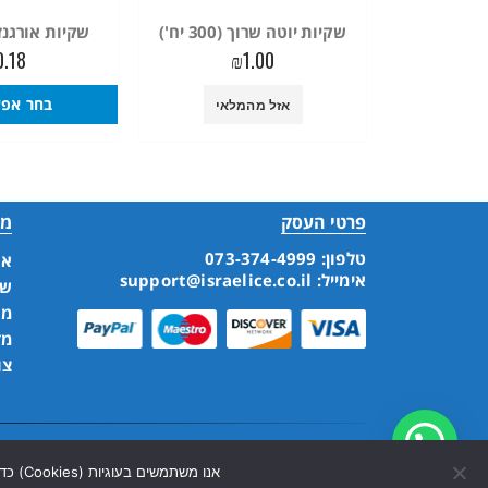
שקיות יוטה שרוך (300 יח')
שקיות אורגנזה (300 
0.18
₪
1.00
בחר אפש
אזל מהמלאי
פרטי העסק
מי
טלפון:
073-374-4999
או
אימייל:
support@israelice.co.il
שא
מע
מד
צו
© קרח הארץ. 2019. כל הזכויות שמורות
אנו משתמשים בעוגיות (Cookies) כדי להבטיח שנעניק לך את החוויה הטובה ביותר באתר שלנו. אם תמשיך להשתמש באתר, נניח שאתה מסכים לכך.