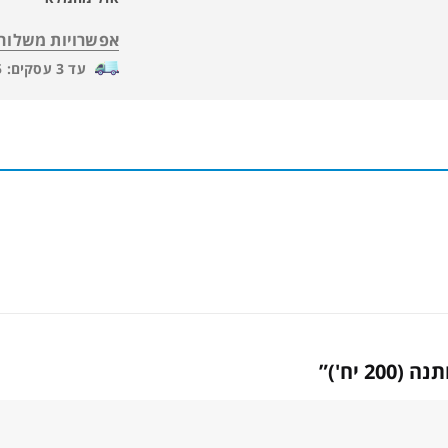
אפשרויות משלוח
עד 3 עסקים: 55 ש"ח
 יח')”