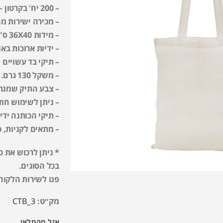
– 200 יח' בקרטון – מינימום הזמנה קרטון אחד.
– מכירה ישירות מה
– מידות 36X40 ס"מ.
– ידיות ארוכות באורך 70 ס"מ לנשיאה על
– תיקי בד עשויים מ-100% כות
– משקל 130 גרם.
– צבע התיק שמנת 
– ניתן לשימוש חוזר
– תיקי הכותנה ידי
– מתאים לקניות, כ
* ניתן לרכוש את 
בכל הסוגים.
פנו לשירות הלקוחו
מק״ט:
CTB_3
אזל מהמלאי