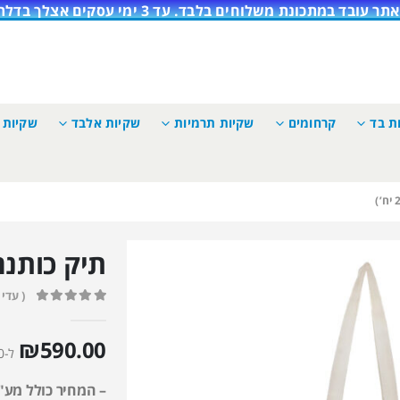
תר עובד במתכונת משלוחים בלבד. עד 3 ימי עסקים אצלך בדלת!
ות בד
קרחומים
שקיות תרמיות
שקיות אלבד
שקיות 
תיק כותנה (200 י
( עדיי
out of 5
0
₪
590.00
ל-200 יחידות
– המחיר כולל מע"