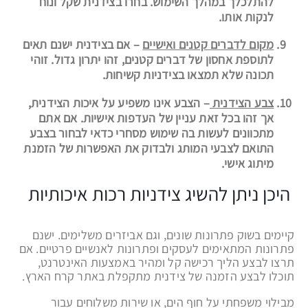
להתלכלך במהלך השימוש. בחרו בצידנית שקל ונוח
לנקות אותו.
מקום לדברים קטנים ואישיים
– אם בצידנית ישנם תאים
לתוספת אחסון של דברים קטנים, זהו יתרון גדול. זוהי
תכונה שלא תמצאו בצידניות קשיחות.
צבע הצידנית
– הצבע אינו משפיע על איכות הצידנית,
אך זהו בכל זאת עניין של העדפות אישיות. אם אתם
מתכוונים לעשות בה שימוש מסחרי כדאי לבחור בצבע
התואם לצבעי המותג ולבדוק את האפשרות של הזמנת
מיתוג אישי.
היכן ניתן להשיג צידניות רכות איכותיות
קיימים בשוק פתרונות שונים, וגם אביזרים משלימים. ישנם
פתרונות המתאימים לעסקים ופתרונות לאנשיים פרטיים. אם
תרצו לבצע הליך רכישה קל ומהיר באמצעות האינטרנט,
תוכלו לבצע הזמנה של צידנית מתקפלת באתר קרח הארץ.
מבילוי משפחתי על חוף הים, או שירות משלוחים עבור