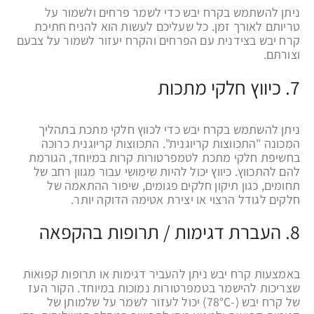
ניתן להשתמש בקרח יבש כדי לשמר פרחים ולשמור על
טריותם לאורך זמן. כל שעליכם לעשות הוא להניח חתיכת
קרח יבש בצידנית עם הפרחים והקרח יעזור לשמור על צבעם
וצורתם.
7. כיווץ חלקי מתכות
ניתן להשתמש בקרח יבש כדי לכווץ חלקי מתכת בתהליך
המכונה "התכווצות קריוגנית". התכווצות קריוגנית כרוכה
בחשיפת חלקי מתכת לטמפרטורות קרות במיוחד, הגורמת
להם להתכווץ. כיווץ יכול להיות שימושי עבור מגוון רחב של
תחומים, כגון תיקון חלקים פגומים, שיפור ההתאמה של
חלקים לגודל הרצוי או יצירת אטימה הדוקה יותר.
8. העברת דגימות / תרופות בהקפאה
באמצעות קרח יבש ניתן להעביר דגימות או תרופות קפואות
שצריכות להישמר בטמפרטורות נמוכות במיוחד. הקור העז
של קרח יבש (-78°C) יכול לעזור לשמר על שלמותן של