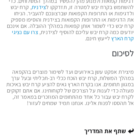
דגימות קפואות ולמנוע מהן להפשיר במהלך המשלוחים. כדי
להשתמש בקרח יבש למטרה זו, תזדקקו ל
צידנית
, קרח יבש
ולדגימות או התרופות הקפואות שברצונכם להעביר. הניחו
את הדגימות או התרופות הקפואות בצידנית והוסיפו מספיק
קרח יבש כדי לשמור אותן קפואות במהלך ההובלה. אם אינכם
יודעים כמה קרח יבש עליכם להוסיף לצידנית,
צרו עם נציגי
קרח הארץ
לייעוץ חינם.
לסיכום
מיצירת אפקט עשן באירועים ועד לשימור מוצרים בהקפאה
במהלך המשלוח, קרח יבש הוכח ככלי רב-תכליתי ובעל ערך
במגוון תחומים. אנו בקרח הארץ גאים להציע קרח יבש באיכות
מעולה כדי לענות על הצרכים של לקוחותינו. אם אתם זקוקים
לקרח יבש עבור כל אחד מהתחומים המוזכרים במאמר זה,
אל תהססו לפנות אלינו. אנחנו תמיד שמחים לעזור!
שתף את המדריך